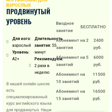
ВЗРОСЛЫХ
ПРОДВИНУТЫЙ
УРОВЕНЬ
Вводное
БЕСПЛАТНО
занятие
Для кого:
Длительность
Абонемент на 2
2400
взрослые
занятия:
55
занятия
руб.
Уровень:
минут
Абонемент на 5
6000
A2+
Рекомендуем:
занятий
руб.
2 раза в
неделю
Абонемент на
11500
10 занятий
руб.
В нашей онлайн школе
есть
Абонемент на
16500
специализированный
15 занятий
руб.
курс английского языка
для продвинутых. Наши