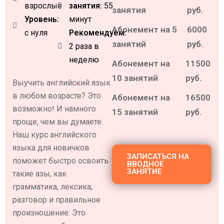
взрослые
занятия:
55
занятия
руб.
Уровень:
минут
Абонемент на 5
6000
с нуля
Рекомендуем:
занятий
руб.
2 раза в
неделю
Абонемент на
11500
10 занятий
руб.
Выучить английский язык
в любом возрасте? Это
Абонемент на
16500
возможно! И намного
15 занятий
руб.
проще, чем вы думаете.
Наш курс английского
языка для новичков
ЗАПИСАТЬСЯ НА
поможет быстро освоить
ВВОДНОЕ
ЗАНЯТИЕ
такие азы, как
грамматика, лексика,
разговор и правильное
произношение. Это