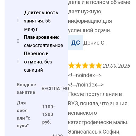
дела и в полном объеме
дает нужную
Длительность
информацию для
занятия:
55
минут
успешной сдачи.
Планирование:
Денис С.
самостоятельное
Перенос и
отмена:
без
20.09.2025
санкций
<!‐‐noindex‐‐>
<!‐‐/noindex‐‐>
Вводное
БЕСПЛАТНО
занятие
После поступления в
Для
ВУЗ, поняла, что знания
1100-
себя
испанского
1200
или "с
катастрофически малы.
руб.
нуля"
Записалась к Софии,