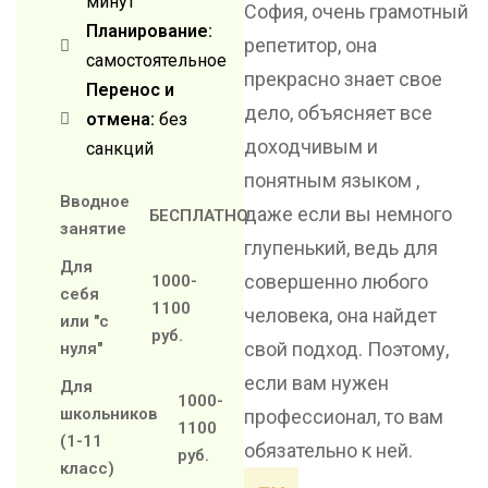
минут
София, очень грамотный
Планирование:
репетитор, она
самостоятельное
прекрасно знает свое
Перенос и
дело, объясняет все
отмена:
без
доходчивым и
санкций
понятным языком ,
Вводное
даже если вы немного
БЕСПЛАТНО
занятие
глупенький, ведь для
Для
совершенно любого
1000-
себя
1100
человека, она найдет
или "с
руб.
свой подход. Поэтому,
нуля"
если вам нужен
Для
1000-
школьников
профессионал, то вам
1100
(1-11
обязательно к ней.
руб.
класс)