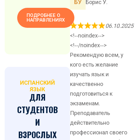
Борис У.
ПОДРОБНЕЕ О
НАПРАВЛЕНИЯХ
06.10.2025
<!‐‐noindex‐‐>
<!‐‐/noindex‐‐>
Рекомендую всем, у
кого есть желание
изучать язык и
ИСПАНСКИЙ
качественно
ЯЗЫК
подготовиться к
ДЛЯ
экзаменам.
СТУДЕНТОВ
Преподаватель
И
действительно
ВЗРОСЛЫХ
профессионал своего