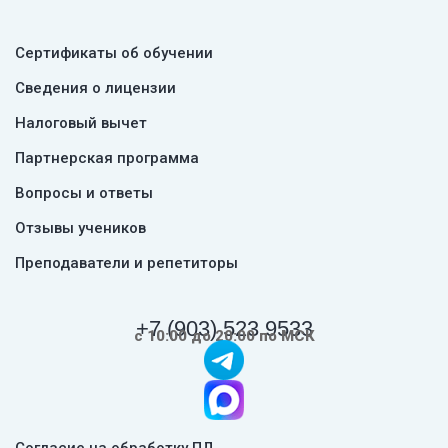
Сертификаты об обучении
Сведения о лицензии
Налоговый вычет
Партнерская программа
Вопросы и ответы
Отзывы учеников
Преподаватели и репетиторы
+7 (903) 523 9533
с 10:00 до 20:00 по МСК
Согласие на обработку ПД