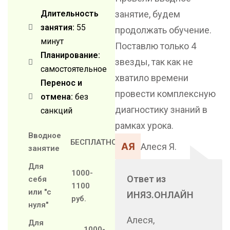
Длительность
занятие, будем
занятия:
55
продолжать обучение.
минут
Поставлю только 4
Планирование:
звезды, так как не
самостоятельное
хватило времени
Перенос и
провести комплексную
отмена:
без
диагностику знаний в
санкций
рамках урока.
Вводное
БЕСПЛАТНО
Алеся Я.
занятие
Для
1000-
Ответ из
себя
1100
или "с
ИНЯЗ.ОНЛАЙН
руб.
нуля"
Алеся,
Для
1000-