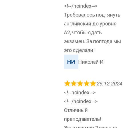
<!‐‐/noindex‐‐>
Требовалось подтянуть
английский до уровня
А2, чтобы сдать
экзамен. За полгода мы
это сделали!
Николай И.
26.12.2024
<!‐‐noindex‐‐>
<!‐‐/noindex‐‐>
Отличный
преподаватель!
Занимаемся 2 месяца,