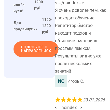
1200
<!‐‐/noindex‐‐>
или "с
руб.
Я очень доволен тем, как
нуля"
проходит обучение.
1100-
Для
Репетитор быстро
1200
продвинутых
руб.
находит подход и
объясняет материал
ПОДРОБНЕЕ О
простым языком.
НАПРАВЛЕНИЯХ
Результаты видно уже
после нескольких
занятий!
Игорь С.
23.01.2025
<!‐‐noindex‐‐>