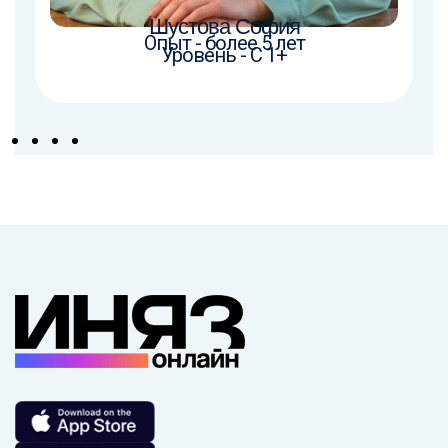
Шустова София
Опыт - более 5 лет
Уровень - C 1+