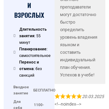
И
преподаватели
ВЗРОСЛЫХ
могут достаточно
быстро
определить
Длительность
занятия:
55
уровень владения
минут
языком и
Планирование:
составить
самостоятельное
индивидуальный
Перенос и
план обучения.
отмена:
без
Успехов в учебе!
санкций
Вводное
БЕСПЛАТНО
занятие
20.03.2025
Для
<!‐‐noindex‐‐>
1100-
себя